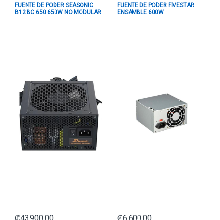
FUENTE DE PODER SEASONIC
FUENTE DE PODER FIVESTAR
B12 BC 650 650W NO MODULAR
ENSAMBLE 600W
ATX A651BCAFH NEGRO
PE600RNF0040
₡
43,900.00
₡
6,600.00