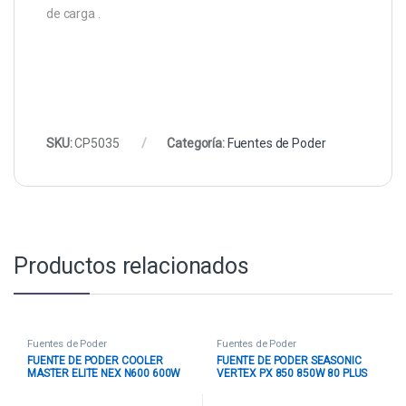
de carga .
SKU:
CP5035
Categoría:
Fuentes de Poder
Productos relacionados
Fuentes de Poder
Fuentes de Poder
FUENTE DE PODER COOLER
FUENTE DE PODER SEASONIC
MASTER ELITE NEX N600 600W
VERTEX PX 850 850W 80 PLUS
NO MODULAR ATX MPW-6001-
PLATINUM FULL MODULAR
ACAN-BUS NEGRO
ATX12851PXAFS