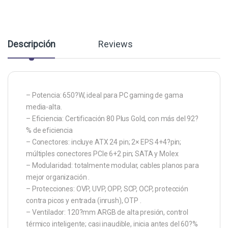
Descripción
Reviews
– Potencia: 650?W, ideal para PC gaming de gama
media-alta.
– Eficiencia: Certificación 80 Plus Gold, con más del 92?
% de eficiencia
– Conectores: incluye ATX 24 pin; 2× EPS 4+4?pin;
múltiples conectores PCIe 6+2 pin; SATA y Molex
– Modularidad: totalmente modular, cables planos para
mejor organización .
– Protecciones: OVP, UVP, OPP, SCP, OCP, protección
contra picos y entrada (inrush), OTP .
– Ventilador: 120?mm ARGB de alta presión, control
térmico inteligente; casi inaudible, inicia antes del 60?%