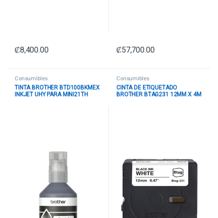
₡
8,400.00
₡
57,700.00
Consumibles
Consumibles
TINTA BROTHER BTD100BKMEX
CINTA DE ETIQUETADO
INKJET UHY PARA MINI21TH
BROTHER BTAG231 12MM X 4M
COLOR NEGRO
COMPATIBLE CON P-TOUCH
NEGRO SOBRE FONDO BLANCO