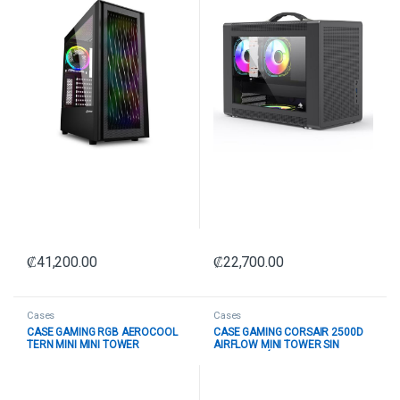
₡
41,200.00
₡
22,700.00
Cases
Cases
CASE GAMING RGB AEROCOOL
CASE GAMING CORSAIR 2500D
TERN MINI MINI TOWER
AIRFLOW MINI TOWER SIN
VENTILADORES 4 DE 120MM
VENTILACIÓN INCLUIDA CON
CON VIDRIO LATERAL Y MALLA
VIDRIO LATERAL Y MALLA
FRONTAL TERN MINI-G-BK-V2
FRONTAL CC-9011263-WW
NEGRO
NEGRO