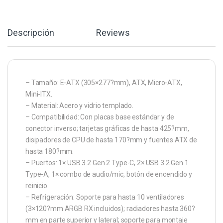
Descripción
Reviews
– Tamaño: E-ATX (305×277?mm), ATX, Micro-ATX,
Mini-ITX.
– Material: Acero y vidrio templado.
– Compatibilidad: Con placas base estándar y de
conector inverso; tarjetas gráficas de hasta 425?mm,
disipadores de CPU de hasta 170?mm y fuentes ATX de
hasta 180?mm.
– Puertos: 1× USB 3.2 Gen 2 Type-C, 2× USB 3.2 Gen 1
Type-A, 1× combo de audio/mic, botón de encendido y
reinicio.
– Refrigeración: Soporte para hasta 10 ventiladores
(3×120?mm ARGB RX incluidos); radiadores hasta 360?
mm en parte superior y lateral; soporte para montaje