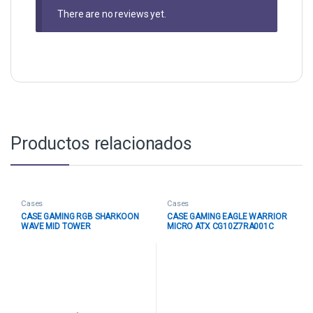
There are no reviews yet.
Productos relacionados
Cases
Cases
CASE GAMING RGB SHARKOON
CASE GAMING EAGLE WARRIOR
WAVE MID TOWER
MICRO ATX CG10Z7RA001C
VENTILADORES 4 DE 120MM
FRONTAL MESH VIDRIO
CON VIDRIO LATERAL Y MALLA
TEMPERADO
FRONTAL 4044951037544
NEGRO