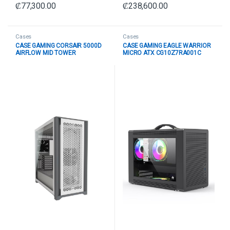
₡
77,300.00
₡
238,600.00
Cases
Cases
CASE GAMING CORSAIR 5000D
CASE GAMING EAGLE WARRIOR
AIRFLOW MID TOWER
MICRO ATX CG10Z7RA001C
VENTILADORES 2 DE 120MM
FRONTAL MESH VIDRIO
CON VIDRIO LATERAL Y MALLA
TEMPERADO
FRONTAL CC-9011211-WW
BLANCO