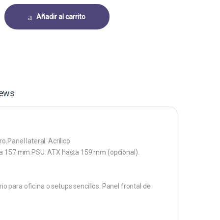
ROCOOL CS-107-A-BK-V2 MINI TOWER VENTILADORES 3 DE 120MM CON
Añadir al carrito
iews
.Panel lateral: Acrílico
asta 157 mm.PSU: ATX hasta 159 mm (opcional).
io para oficina o setups sencillos. Panel frontal de