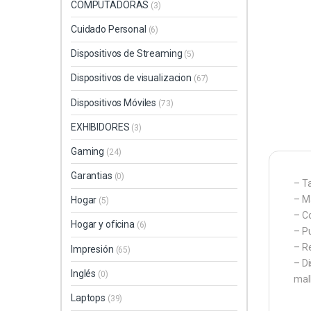
COMPUTADORAS
(3)
Cuidado Personal
(6)
Dispositivos de Streaming
(5)
Dispositivos de visualizacion
(67)
Dispositivos Móviles
(73)
EXHIBIDORES
(3)
Gaming
(24)
Garantias
(0)
– T
– Ma
Hogar
(5)
– C
Hogar y oficina
(6)
– Pu
– R
Impresión
(65)
– Di
Inglés
(0)
mal
Laptops
(39)