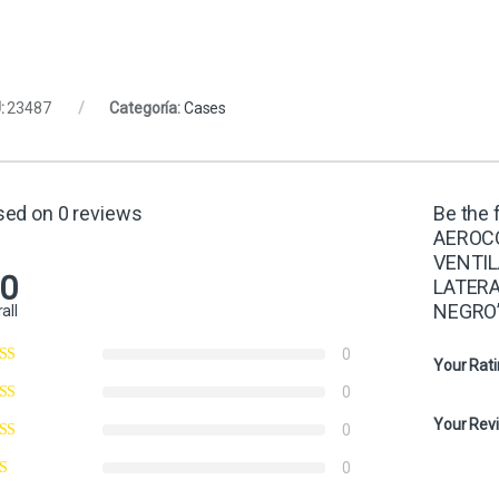
:
23487
Categoría:
Cases
sed on 0 reviews
Be the 
AEROCO
VENTIL
.0
LATERA
NEGRO
all
0
Your Rat
0
Your Rev
0
0