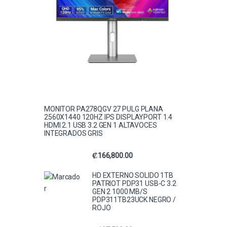
MONITOR PA278QGV 27 PULG PLANA
2560X1440 120HZ IPS DISPLAYPORT 1.4
HDMI 2.1 USB 3.2 GEN 1 ALTAVOCES
INTEGRADOS GRIS
₡
166,800.00
HD EXTERNO SOLIDO 1TB
PATRIOT PDP31 USB-C 3.2
GEN 2 1000 MB/S
PDP311TB23UCK NEGRO /
ROJO