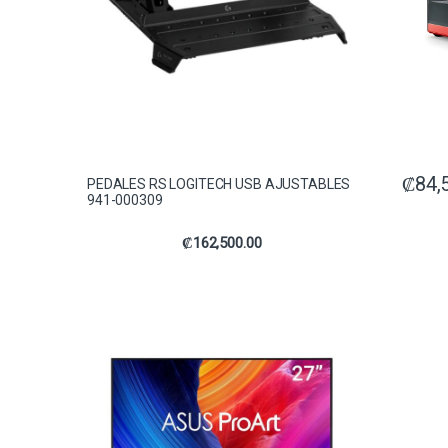
₡
84,
PEDALES RS LOGITECH USB AJUSTABLES
941-000309
₡
162,500.00