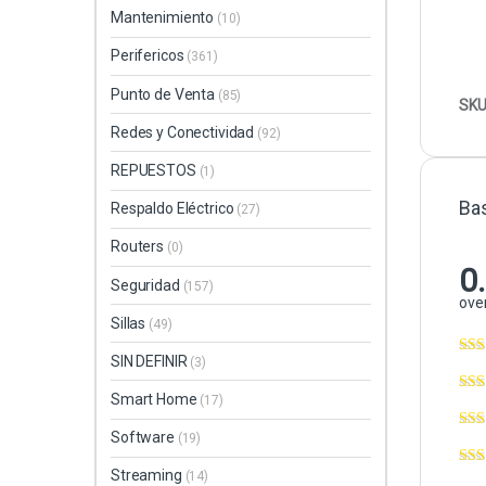
Mantenimiento
(10)
Perifericos
(361)
Punto de Venta
(85)
SKU
Redes y Conectividad
(92)
REPUESTOS
(1)
Ba
Respaldo Eléctrico
(27)
Routers
(0)
0
Seguridad
(157)
over
Sillas
(49)
SIN DEFINIR
(3)
Smart Home
(17)
Software
(19)
Streaming
(14)