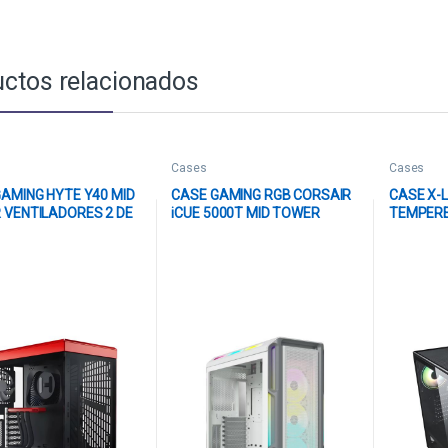
ctos relacionados
Cases
Cases
AMING HYTE Y40 MID
CASE GAMING RGB CORSAIR
CASE X-L
 VENTILADORES 2 DE
iCUE 5000T MID TOWER
TEMPERE
CON VIDRIO LATERAL
VENTILADORES 3 DE 120MM
PANEL + 
TAL CS-HYTE-Y40-BR
CON VIDRIO LATERAL CC-
USB2.0*2
/ NEGRO
9011231-WW BLANCO
AUDIO