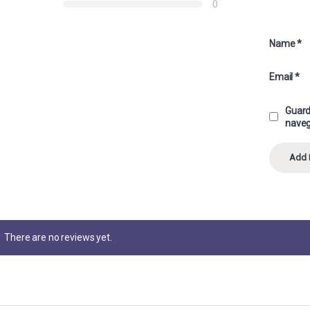
0
Name
*
Email
*
Guard
naveg
There are no reviews yet.