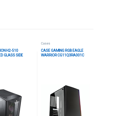
Cases
ION H2-510
CASE GAMING RGB EAGLE
D GLASS SIDE
WARRIOR CG11Q3RA001C
3 12CM FANS
MID TOWER VENTILADOR 1
 + USB3.0*1 + HD
DE 120MM CON VIDRIO
LATERAL Y TIRA RGB NEGRO