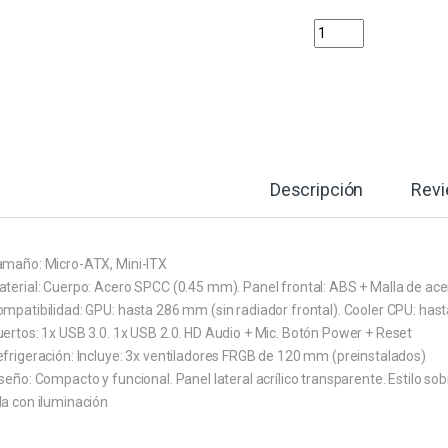
CASE GAMING RGB AE
Descripción
Rev
amaño: Micro-ATX, Mini-ITX
terial: Cuerpo: Acero SPCC (0.45 mm). Panel frontal: ABS + Malla de acero
ompatibilidad: GPU: hasta 286 mm (sin radiador frontal). Cooler CPU: h
ertos: 1x USB 3.0. 1x USB 2.0. HD Audio + Mic. Botón Power + Reset
efrigeración: Incluye: 3x ventiladores FRGB de 120 mm (preinstalados)
seño: Compacto y funcional. Panel lateral acrílico transparente. Estilo sobr
la con iluminación