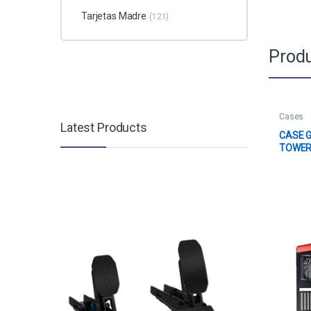
Tarjetas Madre
(121)
Produ
Cases
Latest Products
CASE G
TOWER
120MM 
Y FRON
ROJO 