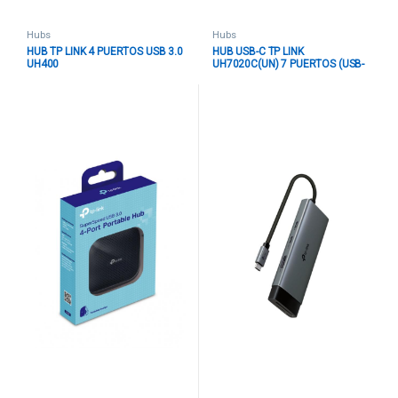
Hubs
Hubs
HUB TP LINK 4 PUERTOS USB 3.0
HUB USB-C TP LINK
UH400
UH7020C(UN) 7 PUERTOS (USB-
C / HDMI 4K / USB-A / SD /
MICRO SD) 100W 5 GBPS GRIS